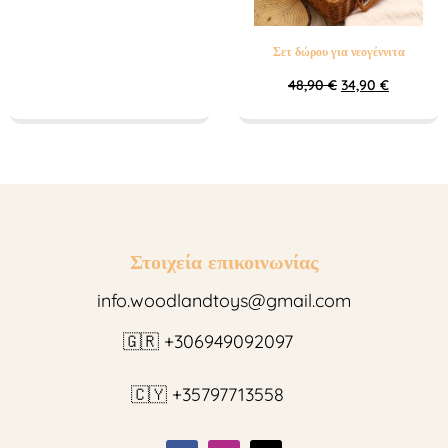
Σετ δώρου για νεογέννιτα
48,90
€
34,90
€
Στοιχεία επικοινωνίας
info.woodlandtoys@gmail.com
🇬🇷 +306949092097
🇨🇾 +35797713558