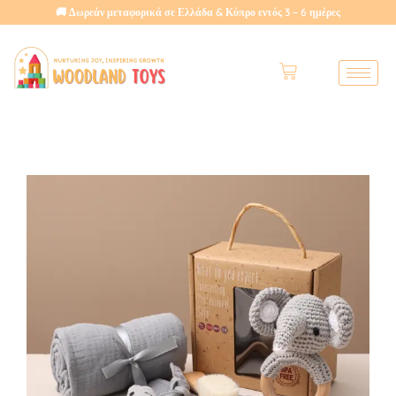
🚚 Δωρεάν μεταφορικά σε Ελλάδα & Κύπρο εντός 3 – 6 ημέρες