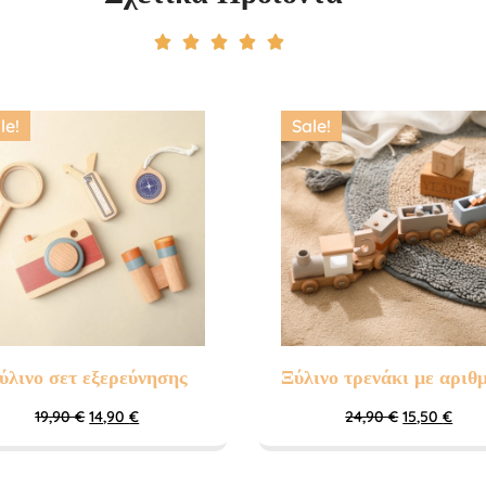





le!
Sale!
ύλινο σετ εξερεύνησης
Ξύλινο τρενάκι με αριθ
19,90
€
14,90
€
24,90
€
15,50
€