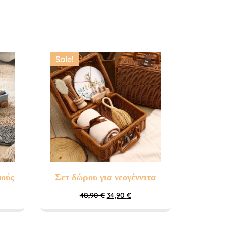
Sale!
μούς
Σετ δώρου για νεογέννιτα
48,90
€
34,90
€