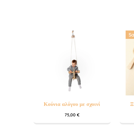
Sa
Κούνια αλόγου με σχοινί
Ξ
75,00
€