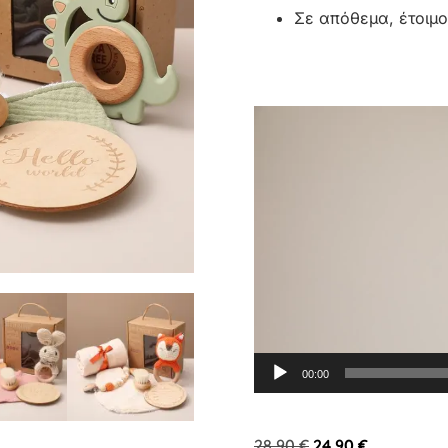
Σε απόθεμα, έτοιμο
Πρόγραμμα
Αναπαραγωγής
Βίντεο
00:00
28,90
€
24,90
€